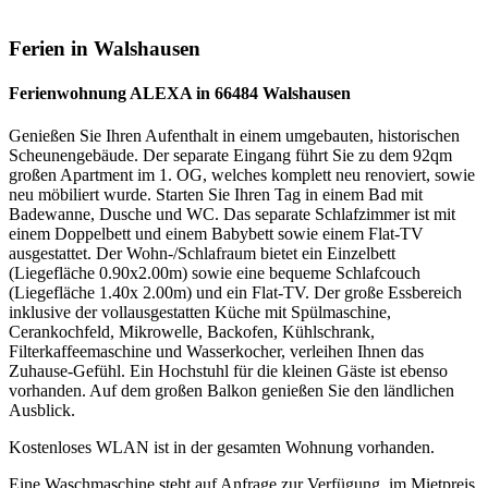
Ferien in Walshausen
Ferienwohnung ALEXA in 66484 Walshausen
Genießen Sie Ihren Aufenthalt in einem umgebauten, historischen
Scheunengebäude. Der separate Eingang führt Sie zu dem 92qm
großen Apartment im 1. OG, welches komplett neu renoviert, sowie
neu möbiliert wurde. Starten Sie Ihren Tag in einem Bad mit
Badewanne, Dusche und WC. Das separate Schlafzimmer ist mit
einem Doppelbett und einem Babybett sowie einem Flat-TV
ausgestattet. Der Wohn-/Schlafraum bietet ein Einzelbett
(Liegefläche 0.90x2.00m) sowie eine bequeme Schlafcouch
(Liegefläche 1.40x 2.00m) und ein Flat-TV. Der große Essbereich
inklusive der vollausgestatten Küche mit Spülmaschine,
Cerankochfeld, Mikrowelle, Backofen, Kühlschrank,
Filterkaffeemaschine und Wasserkocher, verleihen Ihnen das
Zuhause-Gefühl. Ein Hochstuhl für die kleinen Gäste ist ebenso
vorhanden. Auf dem großen Balkon genießen Sie den ländlichen
Ausblick.
Kostenloses WLAN ist in der gesamten Wohnung vorhanden.
Eine Waschmaschine steht auf Anfrage zur Verfügung, im Mietpreis