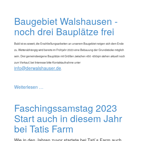
Baugebiet Walshausen -
noch drei Bauplätze frei
Bald ist es soweit, die Erschließungsarbeiten an unserem Baugebiet neigen sich dem Ende
zu. Wetterabhängig wird bereits im Frühjahr 2023 eine Bebauung der Grundstücke möglich
sein. Drei gemeindeeigene Bauplätze mit Größen zwischen 450 -650qm stehen aktuell noch
zum Verkauf, bei Interesse bitte Kontaktaufnahme unter
info@derwalshauser.de
.
Weiterlesen …
Faschingssamstag 2023
Start auch in diesem Jahr
bei Tatis Farm
Wie in den Jahren zuvor startete bei Tati`s Farm auch