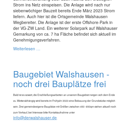
Strom ins Netz einspeisen. Die Anlage wird nach nur
siebenwöchiger Bauzeit bereits Ende März 2023 Strom
liefern. Auch hier ist die Ortsgemeinde Walshausen
Wegbereiter. Die Anlage ist der erste Offshore-Park in
der VG-ZW Land. Ein weiterer Solarpark auf Walshauser
Gemarkung von ca. 7 ha Fläche befindet sich aktuell im
Genehmigungsverfahren.
Weiterlesen …
Baugebiet Walshausen -
noch drei Bauplätze frei
Bald ist es soweit, die Erschließungsarbeiten an unserem Baugebiet neigen sich dem Ende
zu. Wetterabhängig wird bereits im Frühjahr 2023 eine Bebauung der Grundstücke möglich
sein. Drei gemeindeeigene Bauplätze mit Größen zwischen 450 -650qm stehen aktuell noch
zum Verkauf, bei Interesse bitte Kontaktaufnahme unter
info@derwalshauser.de
.