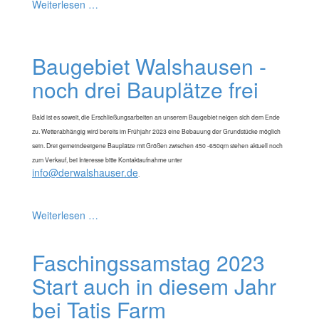
Weiterlesen …
Baugebiet Walshausen -
noch drei Bauplätze frei
Bald ist es soweit, die Erschließungsarbeiten an unserem Baugebiet neigen sich dem Ende
zu. Wetterabhängig wird bereits im Frühjahr 2023 eine Bebauung der Grundstücke möglich
sein. Drei gemeindeeigene Bauplätze mit Größen zwischen 450 -650qm stehen aktuell noch
zum Verkauf, bei Interesse bitte Kontaktaufnahme unter
info@derwalshauser.de
.
Weiterlesen …
Faschingssamstag 2023
Start auch in diesem Jahr
bei Tatis Farm